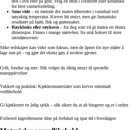
den i ovn eller på grill. Velg en stein i cordieritt eller keramikk
for best varmefordeling.
Sous vide
– en metode der maten tilberedes i vannbad ved
nøyaktig temperatur. Krever litt utstyr, men gir fantastiske
resultater på kjøtt, fisk og grønnsaker.
Røykboks eller røykovn
– for deg som vil gi maten en ekstra
dimensjon. Finnes i mange størrelser, fra små bokser til store
utendørsovner.
Slike redskaper kan virke som luksus, men de åpner for nye måter å
lage mat på – og gjør det ekstra gøy å invitere gjester.
Grill, fondue og mer: Slik velger du riktig utstyr til spesielle
matopplevelser
Vakkert og praktisk: Kjøkkenmaterialer som krever minimalt
vedlikehold
Gi kjøkkenet en årlig sjekk – slik sikrer du at alt fungerer og er i orden
Forbered ingrediensene dine på forhånd og spar tid i hverdagen