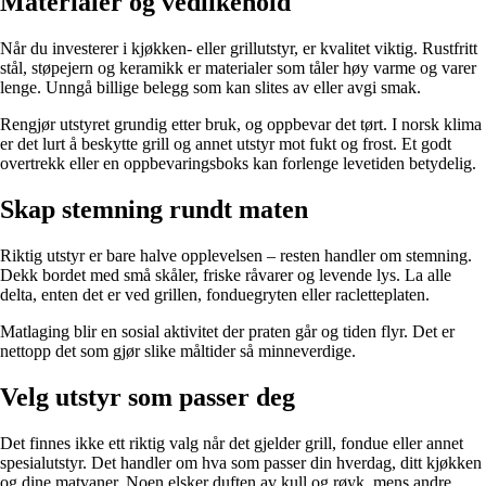
Materialer og vedlikehold
Når du investerer i kjøkken- eller grillutstyr, er kvalitet viktig. Rustfritt
stål, støpejern og keramikk er materialer som tåler høy varme og varer
lenge. Unngå billige belegg som kan slites av eller avgi smak.
Rengjør utstyret grundig etter bruk, og oppbevar det tørt. I norsk klima
er det lurt å beskytte grill og annet utstyr mot fukt og frost. Et godt
overtrekk eller en oppbevaringsboks kan forlenge levetiden betydelig.
Skap stemning rundt maten
Riktig utstyr er bare halve opplevelsen – resten handler om stemning.
Dekk bordet med små skåler, friske råvarer og levende lys. La alle
delta, enten det er ved grillen, fonduegryten eller racletteplaten.
Matlaging blir en sosial aktivitet der praten går og tiden flyr. Det er
nettopp det som gjør slike måltider så minneverdige.
Velg utstyr som passer deg
Det finnes ikke ett riktig valg når det gjelder grill, fondue eller annet
spesialutstyr. Det handler om hva som passer din hverdag, ditt kjøkken
og dine matvaner. Noen elsker duften av kull og røyk, mens andre