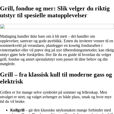
Grill, fondue og mer: Slik velger du riktig
utstyr til spesielle matopplevelser
Matlaging handler ikke bare om å bli mett – det handler om
opplevelser, samvær og gode øyeblikk. Enten du inviterer venner til en
sommerkveld på verandaen, planlegger en koselig fondueaften i
vintermørket eller vil prøve deg på nye tilberedningsmetoder, kan riktig
utstyr gjøre hele forskjellen. Her får du en guide til hvordan du velger
grill, fondue og annet spesialutstyr som passer til dine behov og din
matglede.
Grill – fra klassisk kull til moderne gass og
elektrisk
Grillen er for mange selve symbolet på sommer og fellesskap. Men
utvalget er stort, og valget avhenger av både plass, smak og hvor mye
tid du vil bruke.
Kullgrill
– gir den klassiske røyksmaken mange forbinder med