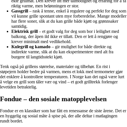
ekte grillmat. Den krever litt mer tålmodighet og erfaring for å få
riktig varme, men belønningen er stor.
Gassgrill
– rask å tenne, enkel å regulere og perfekt for deg som
vil kunne grille spontant uten mye forberedelse. Mange modeller
har flere soner, slik at du kan grille både kjøtt og grønnsaker
samtidig.
Elektrisk grill
– et godt valg for deg som bor i leilighet med
balkong, der åpen ild ikke er tillatt. Den er lett å rengjøre og
krever minimalt med vedlikehold.
Kulegrill og kamado
– gir mulighet for både direkte og
indirekte varme, slik at du kan eksperimentere med alt fra
burgere til langtidsstekt kjøtt.
Tenk også på grillens størrelse, materialer og tilbehør. En rist i
støpejern holder bedre på varmen, mens et lokk med termometer gjør
det enklere å kontrollere temperaturen. I Norge kan det også være lurt
å velge en grill som tåler vær og vind – et godt grilltrekk forlenger
levetiden betraktelig.
Fondue – den sosiale matopplevelsen
Fondue er en klassiker som har fått en renessanse de siste årene. Det er
en hyggelig og sosial måte å spise på, der alle deltar i matlagingen
rundt bordet.