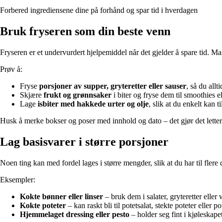
Forbered ingrediensene dine på forhånd og spar tid i hverdagen
Bruk fryseren som din beste venn
Fryseren er et undervurdert hjelpemiddel når det gjelder å spare tid. Man
Prøv å:
Fryse
porsjoner av supper, gryteretter eller sauser
, så du allt
Skjære
frukt og grønnsaker
i biter og fryse dem til smoothies e
Lage
isbiter med hakkede urter og olje
, slik at du enkelt kan ti
Husk å merke bokser og poser med innhold og dato – det gjør det letter
Lag basisvarer i større porsjoner
Noen ting kan med fordel lages i større mengder, slik at du har til flere
Eksempler:
Kokte bønner eller linser
– bruk dem i salater, gryteretter eller 
Kokte poteter
– kan raskt bli til potetsalat, stekte poteter eller p
Hjemmelaget dressing eller pesto
– holder seg fint i kjøleskape