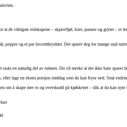
atsvinn.
r at de viktigste redskapene – skjærefjøl, kniv, panner og gryter – er le
alt, pepper og et par favorittkrydder. Det sparer deg for mange små turer
det raskt en naturlig del av rutinen. Du vil merke at det ikke bare spare
, eller lage en ekstra porsjon middag som du kan fryse ned. Små endring
en om å skape mer ro og overskudd på kjøkkenet – slik at du kan nyte 
elser
ld