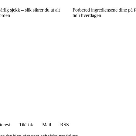
rlig sjekk – slik sikrer du at alt
Forbered ingrediensene dine på 
 orden
tid i hverdagen
terest
TikTok
Mail
RSS