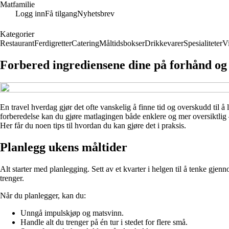
Matfamilie
Logg inn
Få tilgang
Nyhetsbrev
Kategorier
Restaurant
Ferdigretter
Catering
Måltidsbokser
Drikkevarer
Spesialiteter
V
Forbered ingrediensene dine på forhånd og 
En travel hverdag gjør det ofte vanskelig å finne tid og overskudd til å 
forberedelse kan du gjøre matlagingen både enklere og mer oversiktlig
Her får du noen tips til hvordan du kan gjøre det i praksis.
Planlegg ukens måltider
Alt starter med planlegging. Sett av et kvarter i helgen til å tenke gje
trenger.
Når du planlegger, kan du:
Unngå impulskjøp og matsvinn.
Handle alt du trenger på én tur i stedet for flere små.