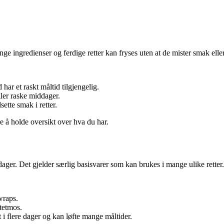
ge ingredienser og ferdige retter kan fryses uten at de mister smak eller
id har et raskt måltid tilgjengelig.
ller raske middager.
lsette smak i retter.
e å holde oversikt over hva du har.
 dager. Det gjelder særlig basisvarer som kan brukes i mange ulike retter.
wraps.
otetmos.
t i flere dager og kan løfte mange måltider.