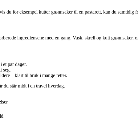
s du for eksempel kutter grønnsaker til en pastarett, kan du samtidig for
berede ingrediensene med en gang. Vask, skrell og kutt grønnsaker, og o
i et par dager.
t seg.
ere – klart til bruk i mange retter.
 du står midt i en travel hverdag.
elser
ld