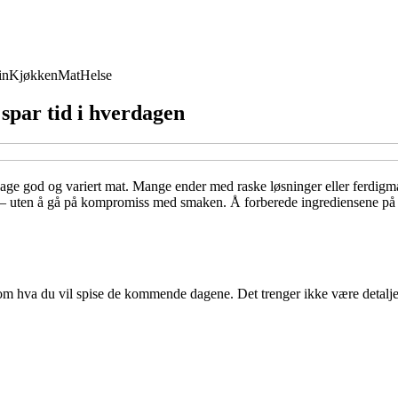
in
Kjøkken
Mat
Helse
spar tid i hverdagen
lage god og variert mat. Mange ender med raske løsninger eller ferdigmat,
 – uten å gå på kompromiss med smaken. Å forberede ingrediensene på f
nnom hva du vil spise de kommende dagene. Det trenger ikke være detaljer