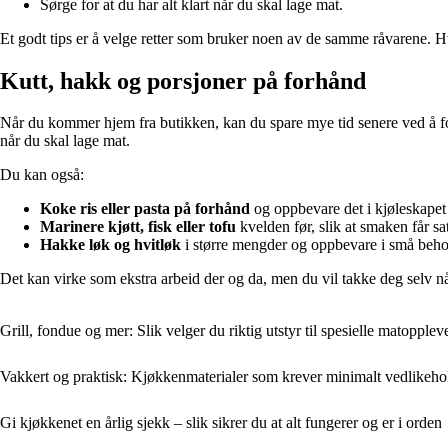
Sørge for at du har alt klart når du skal lage mat.
Et godt tips er å velge retter som bruker noen av de samme råvarene. Hvi
Kutt, hakk og porsjoner på forhånd
Når du kommer hjem fra butikken, kan du spare mye tid senere ved å for
når du skal lage mat.
Du kan også:
Koke ris eller pasta på forhånd
og oppbevare det i kjøleskapet 
Marinere kjøtt, fisk eller tofu
kvelden før, slik at smaken får sat
Hakke løk og hvitløk
i større mengder og oppbevare i små behold
Det kan virke som ekstra arbeid der og da, men du vil takke deg selv når
Grill, fondue og mer: Slik velger du riktig utstyr til spesielle matopplev
Vakkert og praktisk: Kjøkkenmaterialer som krever minimalt vedlikeho
Gi kjøkkenet en årlig sjekk – slik sikrer du at alt fungerer og er i orden