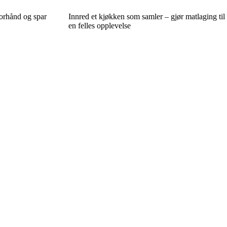
forhånd og spar
Innred et kjøkken som samler – gjør matlaging til
en felles opplevelse