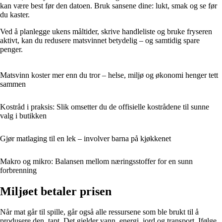
kan være best før den datoen. Bruk sansene dine: lukt, smak og se før
du kaster.
Ved å planlegge ukens måltider, skrive handleliste og bruke fryseren
aktivt, kan du redusere matsvinnet betydelig – og samtidig spare
penger.
Matsvinn koster mer enn du tror – helse, miljø og økonomi henger tett
sammen
Kostråd i praksis: Slik omsetter du de offisielle kostrådene til sunne
valg i butikken
Gjør matlaging til en lek – involver barna på kjøkkenet
Makro og mikro: Balansen mellom næringsstoffer for en sunn
forbrenning
Miljøet betaler prisen
Når mat går til spille, går også alle ressursene som ble brukt til å
produsere den, tapt. Det gjelder vann, energi, jord og transport. Ifølge