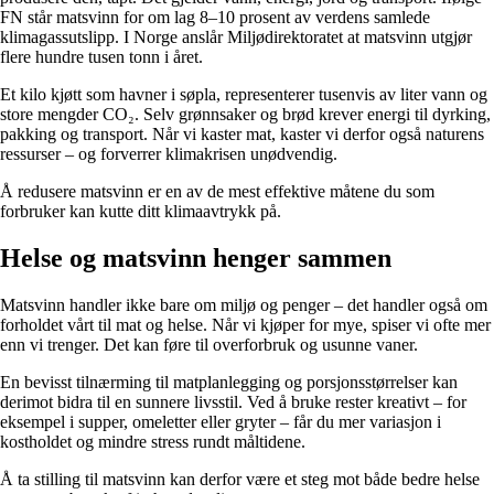
FN står matsvinn for om lag 8–10 prosent av verdens samlede
klimagassutslipp. I Norge anslår Miljødirektoratet at matsvinn utgjør
flere hundre tusen tonn i året.
Et kilo kjøtt som havner i søpla, representerer tusenvis av liter vann og
store mengder CO₂. Selv grønnsaker og brød krever energi til dyrking,
pakking og transport. Når vi kaster mat, kaster vi derfor også naturens
ressurser – og forverrer klimakrisen unødvendig.
Å redusere matsvinn er en av de mest effektive måtene du som
forbruker kan kutte ditt klimaavtrykk på.
Helse og matsvinn henger sammen
Matsvinn handler ikke bare om miljø og penger – det handler også om
forholdet vårt til mat og helse. Når vi kjøper for mye, spiser vi ofte mer
enn vi trenger. Det kan føre til overforbruk og usunne vaner.
En bevisst tilnærming til matplanlegging og porsjonsstørrelser kan
derimot bidra til en sunnere livsstil. Ved å bruke rester kreativt – for
eksempel i supper, omeletter eller gryter – får du mer variasjon i
kostholdet og mindre stress rundt måltidene.
Å ta stilling til matsvinn kan derfor være et steg mot både bedre helse