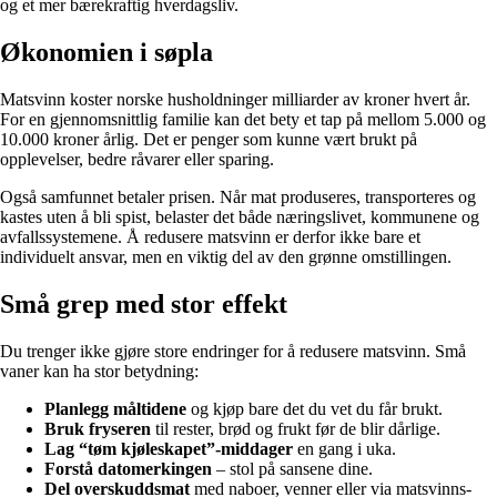
og et mer bærekraftig hverdagsliv.
Økonomien i søpla
Matsvinn koster norske husholdninger milliarder av kroner hvert år.
For en gjennomsnittlig familie kan det bety et tap på mellom 5.000 og
10.000 kroner årlig. Det er penger som kunne vært brukt på
opplevelser, bedre råvarer eller sparing.
Også samfunnet betaler prisen. Når mat produseres, transporteres og
kastes uten å bli spist, belaster det både næringslivet, kommunene og
avfallssystemene. Å redusere matsvinn er derfor ikke bare et
individuelt ansvar, men en viktig del av den grønne omstillingen.
Små grep med stor effekt
Du trenger ikke gjøre store endringer for å redusere matsvinn. Små
vaner kan ha stor betydning:
Planlegg måltidene
og kjøp bare det du vet du får brukt.
Bruk fryseren
til rester, brød og frukt før de blir dårlige.
Lag “tøm kjøleskapet”-middager
en gang i uka.
Forstå datomerkingen
– stol på sansene dine.
Del overskuddsmat
med naboer, venner eller via matsvinns-