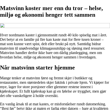
Matsvinn koster mer enn du tror – helse,
miljø og økonomi henger tett sammen
Hver nordmann kaster i gjennomsnitt rundt 40 kilo spiselig mat i året.
Det betyr at en familie på fire kan kaste mat for flere tusen kroner –
mat som kunne vært spist, delt eller brukt på nytt. Samtidig bidrar
matsvinn til unødvendige klimagassutslipp og sløsing med ressurser.
Matsvinn handler derfor ikke bare om dårlig planlegging, men om
hvordan helse, miljø og økonomi henger sammen i hverdagen.
Når matsvinn starter hjemme
Mange tenker at matsvinn først og fremst skjer i butikker og
restauranter, men størstedelen skjer faktisk i private hjem. Vi kjøper for
mye, lager for store porsjoner eller glemmer restene innerst i
kjøleskapet. Et fullt kjøleskap kan gi en følelse av trygghet, men gjør
det ofte vanskeligere å holde oversikt.
En vanlig årsak til at mat kastes, er misforståelser rundt datomerking.
“Best før” betyr ikke at maten er farlig etter datoen – bare at kvaliteten