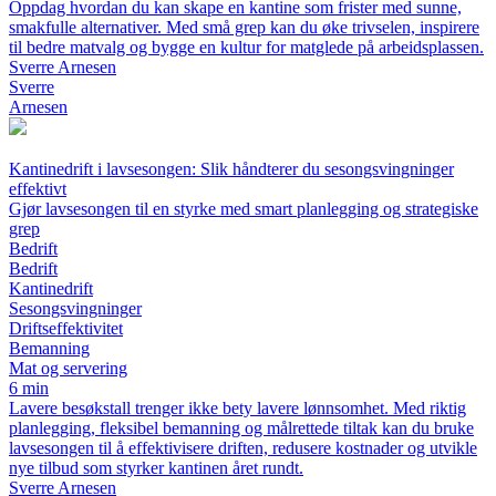
Oppdag hvordan du kan skape en kantine som frister med sunne,
smakfulle alternativer. Med små grep kan du øke trivselen, inspirere
til bedre matvalg og bygge en kultur for matglede på arbeidsplassen.
Sverre Arnesen
Sverre
Arnesen
Kantinedrift i lavsesongen: Slik håndterer du sesongsvingninger
effektivt
Gjør lavsesongen til en styrke med smart planlegging og strategiske
grep
Bedrift
Bedrift
Kantinedrift
Sesongsvingninger
Driftseffektivitet
Bemanning
Mat og servering
6 min
Lavere besøkstall trenger ikke bety lavere lønnsomhet. Med riktig
planlegging, fleksibel bemanning og målrettede tiltak kan du bruke
lavsesongen til å effektivisere driften, redusere kostnader og utvikle
nye tilbud som styrker kantinen året rundt.
Sverre Arnesen