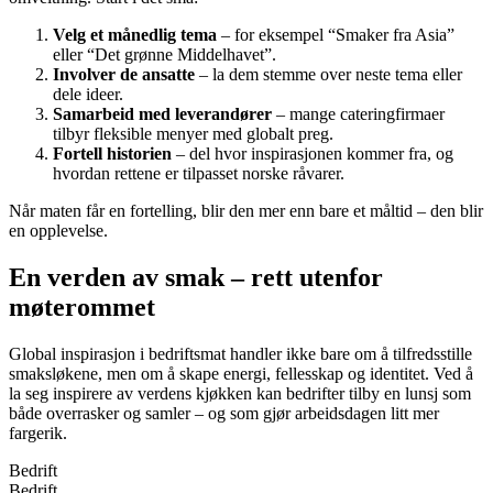
Velg et månedlig tema
– for eksempel “Smaker fra Asia”
eller “Det grønne Middelhavet”.
Involver de ansatte
– la dem stemme over neste tema eller
dele ideer.
Samarbeid med leverandører
– mange cateringfirmaer
tilbyr fleksible menyer med globalt preg.
Fortell historien
– del hvor inspirasjonen kommer fra, og
hvordan rettene er tilpasset norske råvarer.
Når maten får en fortelling, blir den mer enn bare et måltid – den blir
en opplevelse.
En verden av smak – rett utenfor
møterommet
Global inspirasjon i bedriftsmat handler ikke bare om å tilfredsstille
smaksløkene, men om å skape energi, fellesskap og identitet. Ved å
la seg inspirere av verdens kjøkken kan bedrifter tilby en lunsj som
både overrasker og samler – og som gjør arbeidsdagen litt mer
fargerik.
Bedrift
Bedrift