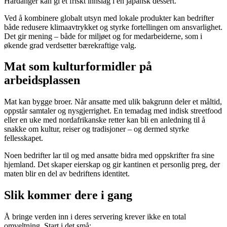
Hardanger kan gi et friskt innslag i en japansk dessert.
Ved å kombinere globalt utsyn med lokale produkter kan bedrifter
både redusere klimaavtrykket og styrke fortellingen om ansvarlighet.
Det gir mening – både for miljøet og for medarbeiderne, som i
økende grad verdsetter bærekraftige valg.
Mat som kulturformidler på
arbeidsplassen
Mat kan bygge broer. Når ansatte med ulik bakgrunn deler et måltid,
oppstår samtaler og nysgjerrighet. En temadag med indisk streetfood
eller en uke med nordafrikanske retter kan bli en anledning til å
snakke om kultur, reiser og tradisjoner – og dermed styrke
fellesskapet.
Noen bedrifter lar til og med ansatte bidra med oppskrifter fra sine
hjemland. Det skaper eierskap og gir kantinen et personlig preg, der
maten blir en del av bedriftens identitet.
Slik kommer dere i gang
Å bringe verden inn i deres servering krever ikke en total
omveltning. Start i det små: