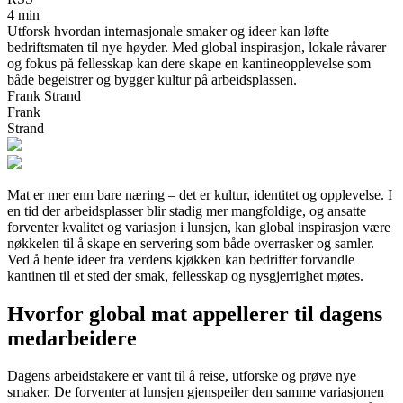
4 min
Utforsk hvordan internasjonale smaker og ideer kan løfte
bedriftsmaten til nye høyder. Med global inspirasjon, lokale råvarer
og fokus på fellesskap kan dere skape en kantineopplevelse som
både begeistrer og bygger kultur på arbeidsplassen.
Frank Strand
Frank
Strand
Mat er mer enn bare næring – det er kultur, identitet og opplevelse. I
en tid der arbeidsplasser blir stadig mer mangfoldige, og ansatte
forventer kvalitet og variasjon i lunsjen, kan global inspirasjon være
nøkkelen til å skape en servering som både overrasker og samler.
Ved å hente ideer fra verdens kjøkken kan bedrifter forvandle
kantinen til et sted der smak, fellesskap og nysgjerrighet møtes.
Hvorfor global mat appellerer til dagens
medarbeidere
Dagens arbeidstakere er vant til å reise, utforske og prøve nye
smaker. De forventer at lunsjen gjenspeiler den samme variasjonen