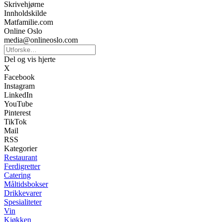
Skrivehjørne
Innholdskilde
Matfamilie.com
Online Oslo
media@onlineoslo.com
Del og vis hjerte
X
Facebook
Instagram
LinkedIn
YouTube
Pinterest
TikTok
Mail
RSS
Kategorier
Restaurant
Ferdigretter
Catering
Måltidsbokser
Drikkevarer
Spesialiteter
Vin
Kjøkken