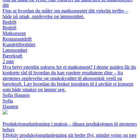
ditt
Finn ut hvordan du måler om matkonseptet ditt virkelig treffer –
både på smak, opplevelse og lønnsomhet.
Bedrift
Bedrift
Matkonsept
Restaurantdrift
Kundetilfredshet
Lønnsomhet
Bærekraft
2 min
Hva betyr egentlig suksess for et matkonsept? I denne guiden får du
konkrete råd til hvordan du kan vurdere resultatene dine – fra
gjestenes opplevelse og smakskvalitet til økonomisk verdi og
bærekraft. Lær hvordan du bruker innsikten til å utvikle et konsept
som både smaker og lønner seg.
Sofia Haugen
Sofia
Haugen
Produksjonsplanlegging i praksis – tilpass produksjonen til gjestenes
behov
Effektiv produksjonsplanlegging gir bedre flyt, mindre svinn og mer