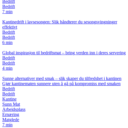
Bedrift
Bedrift
7 min
Kantinedrift i lavsesongen: Slik håndterer du sesongsvingninger
effektivt
Bedrift
Bedrift
6 min
Global inspirasjon til bedriftsmat – bring verden inn i deres servering
Bedrift
Bedrift
4 min
Sunne alternativer med smak – slik skaper du tilfredshet i kantinen
Gjør kantinematen sunnere uten å gå på kompromiss med smaken
Bedrift
Bedrift
Kantine
Sunn Mat
Arbeidsplass
Ernæring
Matglede
7 min