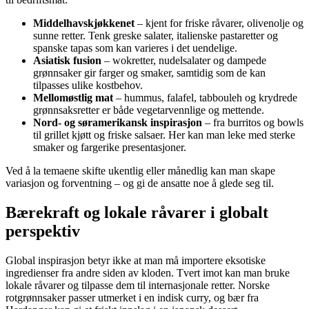
Middelhavskjøkkenet
– kjent for friske råvarer, olivenolje og
sunne retter. Tenk greske salater, italienske pastaretter og
spanske tapas som kan varieres i det uendelige.
Asiatisk fusion
– wokretter, nudelsalater og dampede
grønnsaker gir farger og smaker, samtidig som de kan
tilpasses ulike kostbehov.
Mellomøstlig mat
– hummus, falafel, tabbouleh og krydrede
grønnsaksretter er både vegetarvennlige og mettende.
Nord- og søramerikansk inspirasjon
– fra burritos og bowls
til grillet kjøtt og friske salsaer. Her kan man leke med sterke
smaker og fargerike presentasjoner.
Ved å la temaene skifte ukentlig eller månedlig kan man skape
variasjon og forventning – og gi de ansatte noe å glede seg til.
Bærekraft og lokale råvarer i globalt
perspektiv
Global inspirasjon betyr ikke at man må importere eksotiske
ingredienser fra andre siden av kloden. Tvert imot kan man bruke
lokale råvarer og tilpasse dem til internasjonale retter. Norske
rotgrønnsaker passer utmerket i en indisk curry, og bær fra