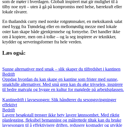
som de møter i hverdagen. Globalt inspirert mat gir mulighet til å
tilby noe nytt – uten å gå på kompromiss med helse, bærekraft eller
lokale råvarer.
En thailandsk curry med norske rotgrønnsaker, en meksikansk salat
med bygg fra Trøndelag eller en mellomøstlig mezze med lokale
oster kan skape både gjenkjennelse og fornyelse. Det handler ikke
om å kopiere, men om å tolke – og la seg inspirere av teknikker,
krydder og serveringsformer fra hele verden.
Læs også:
Sunne alternativer med smak – slik skaper du tilfredshet i kantinen
Bedrift
Oppdag hvordan du kan skape en kantine som frister med sunne,
smakfulle alternativer. Med små grep kan du øke trivselen, inspirere
til bedre matvalg og bygge en kultur for matglede på arbeidsplassen.
Kantinedrift i lavsesongen: Slik håndterer du sesongsvingninger
effektivt
Bedrift
Lavere besøkstall trenger ikke bety lavere lønnsomhet. Med riktig
planlegging, fleksibel bemanning og målrettede tiltak kan du bruke
lavsesongen til å effektivisere driften, redusere kostnader og utvikle