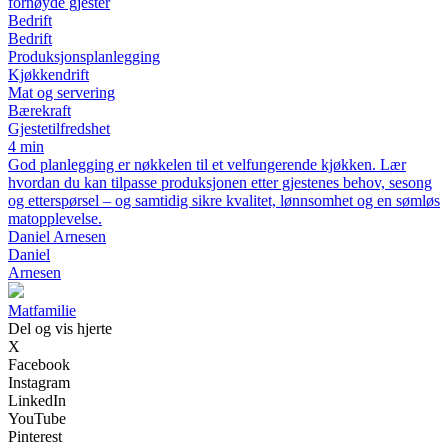
fornøyde gjester
Bedrift
Bedrift
Produksjonsplanlegging
Kjøkkendrift
Mat og servering
Bærekraft
Gjestetilfredshet
4 min
God planlegging er nøkkelen til et velfungerende kjøkken. Lær
hvordan du kan tilpasse produksjonen etter gjestenes behov, sesong
og etterspørsel – og samtidig sikre kvalitet, lønnsomhet og en sømløs
matopplevelse.
Daniel Arnesen
Daniel
Arnesen
Matfamilie
Del og vis hjerte
X
Facebook
Instagram
LinkedIn
YouTube
Pinterest