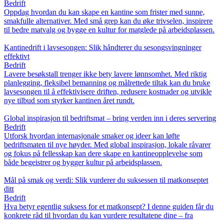
Bedrift
Oppdag hvordan du kan skape en kantine som frister med sunne,
smakfulle alternativer. Med små grep kan du øke trivselen, inspirere
til bedre matvalg og bygge en kultur for matglede på arbeidsplassen.
Kantinedrift i lavsesongen: Slik håndterer du sesongsvingninger
effektivt
Bedrift
Lavere besøkstall trenger ikke bety lavere lønnsomhet. Med riktig
planlegging, fleksibel bemanning og målrettede tiltak kan du bruke
lavsesongen til å effektivisere driften, redusere kostnader og utvikle
nye tilbud som styrker kantinen året rundt.
Global inspirasjon til bedriftsmat – bring verden inn i deres servering
Bedrift
Utforsk hvordan internasjonale smaker og ideer kan løfte
bedriftsmaten til nye høyder. Med global inspirasjon, lokale råvarer
og fokus på fellesskap kan dere skape en kantineopplevelse som
både begeistrer og bygger kultur på arbeidsplassen.
Mål på smak og verdi: Slik vurderer du suksessen til matkonseptet
ditt
Bedrift
Hva betyr egentlig suksess for et matkonsept? I denne guiden får du
konkrete råd til hvordan du kan vurdere resultatene dine – fra