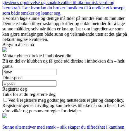
gjestenes opplevelse og smakskvalitet til økonomisk verdi og
bærekraft. Lær hvordan du bruker innsikten til å utvikle et konsept
som både smaker og lønner seg.
Hvordan lage sunne og deilige måltider på mindre enn 30 minutter
Denne e-boken tilbyr raske oppskrifter og enkle metoder for å lage
sunne måltider, selv når tiden er knapp. Lær om ingredienser som
kan gjøre matlagingen både sunn og velsmakende uten at det går på
bekostning av kvaliteten.
Begynn å lese nå
Motta nyheter direkte i innboksen din
Bli en del av klubben og få gode råd direkte i innboksen din – helt
gratis.
Din e-post
Registrer deg
Takk for at du registrerte deg
Ved å registrere meg godtar jeg nettstedets regler og datapolicy.
Registreringen er frivillig og kan trekkes tilbake når som helst. Les
våre vilkår og personvernregler for detaljer.
Sunne alternativer med smak – slik skaper du tilfredshet i kantinen