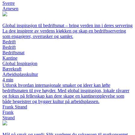
Sverre
Arnesen
Global inspirasjon til bedriftsmat – bring verden inn i deres servering
La deg inspirere av verdens kjøkken og skap en bedriftsservering
som engasjerer, overrasker og samler.
Bedrift
Bedrift
Bedriftsmat
Kantine
Global Inspirasjon
Bærekraft
Arbeidsplasskultur
4 min
Utforsk hvordan internasjonale smaker og ideer kan løfte
bedriftsmaten til nye høyder. Med global inspirasjon, lokale råvarer
og fokus på fellesskap kan dere skape en kantineopplevelse som
både begeistrer og bygger kultur på arbeidsplassen.
Frank Strand
Frank
Strand
Mål på smak og verdi: Slik vurderer du suksessen til matkonseptet