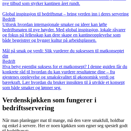
nye tilbud som styrker kantinen året rundt.
Global inspirasjon til bedriftsmat – bring verden inn i deres servering
Bedrift
Utforsk hvordan internasjonale smaker og ideer kan løfte
bedriftsmaten til nye høyder. Med global inspirasjon, lokale råvarer
og fokus på fellesskap kan dere skape en kantineopplevelse som
både begeistrer og bygger kultur på arbeidsplassen.
Mål på smak og verdi: Slik vurderer du suksessen til matkonseptet
ditt
Bedrift
Hva betyr egentlig suksess for et matkonsept? I denne guiden får du
konkrete råd til hvordan du kan vurdere resultatene dine – fra
gjestenes opplevelse og smakskvalitet til økonomisk verdi og
bærekraft. Lær hvordan du bruker innsikten til å utvikle et konsept
som både smaker og lønner seg.
Verdenskjøkken som fungerer i
bedriftsservering
Når man planlegger mat til mange, må den være smakfull, holdbar
og enkel å servere. Her er noen kjøkken som egner seg spesielt godt
til bedriftsmat: