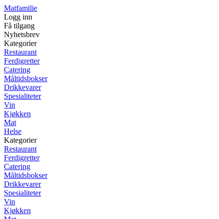
Matfamilie
Logg inn
Få tilgang
Nyhetsbrev
Kategorier
Restaurant
Ferdigretter
Catering
Måltidsbokser
Drikkevarer
Spesialiteter
Vin
Kjøkken
Mat
Helse
Kategorier
Restaurant
Ferdigretter
Catering
Måltidsbokser
Drikkevarer
Spesialiteter
Vin
Kjøkken